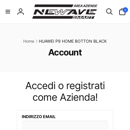
ai
irettamente
0
0
i contenuti
articoli
Accedi
Home
HUAWEI P9 HOME BOTTON BLACK
C
Account
o
l
l
Accedi o registrati
e
come Azienda!
z
i
INDIRIZZO EMAIL
o