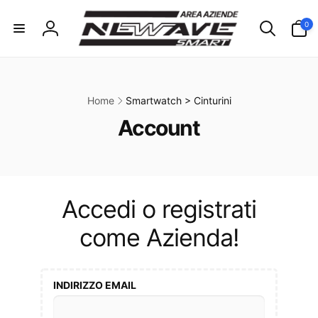
ai
irettamente
0
0
i contenuti
articoli
Accedi
Home
Smartwatch > Cinturini
C
Account
o
l
l
Accedi o registrati
e
come Azienda!
z
i
INDIRIZZO EMAIL
o