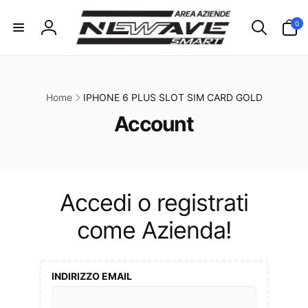
ai
irettamente
0
0
i contenuti
articoli
Accedi
Home
IPHONE 6 PLUS SLOT SIM CARD GOLD
C
Account
o
l
l
Accedi o registrati
e
come Azienda!
z
i
INDIRIZZO EMAIL
o