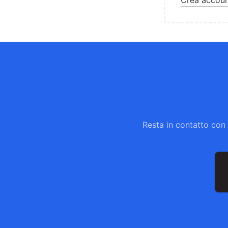
Crea accou
Resta in contatto con 
In
em