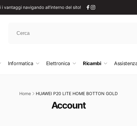
i vantaggi navigando all'interno del sito!
Facebook
Instagram
Informatica
Elettronica
Ricambi
Assistenza
Home
HUAWEI P20 LITE HOME BOTTON GOLD
C
Account
o
l