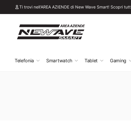
ai
irettamente
Ti trovi nell'AREA AZIENDE di New Wave Smart! Scopri tutti 
i contenuti
Telefonia
Smartwatch
Tablet
Gaming