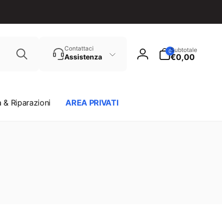
Cerca
0
Contattaci
Subtotale
0
articoli
€0,00
Assistenza
Accedi
 & Riparazioni
AREA PRIVATI