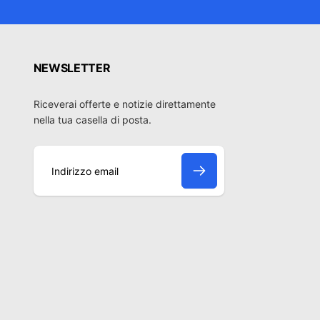
NEWSLETTER
Riceverai offerte e notizie direttamente
nella tua casella di posta.
I
n
d
i
r
i
z