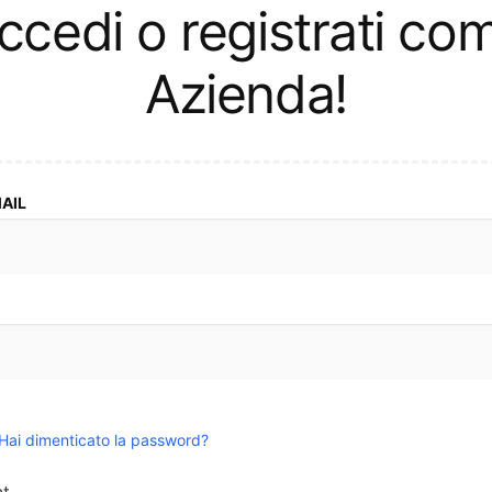
l
ccedi o registrati co
e
Azienda!
z
i
o
n
MAIL
e
:
Hai dimenticato la password?