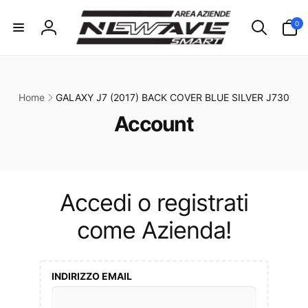
ai
irettamente
0
0
i contenuti
articoli
Accedi
Home
GALAXY J7 (2017) BACK COVER BLUE SILVER J730
C
Account
o
l
l
Accedi o registrati
e
come Azienda!
z
i
INDIRIZZO EMAIL
o