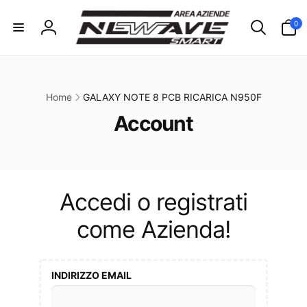
ai
irettamente
0
0
i contenuti
articoli
Accedi
Home
GALAXY NOTE 8 PCB RICARICA N950F
C
Account
o
l
l
Accedi o registrati
e
come Azienda!
z
i
INDIRIZZO EMAIL
o