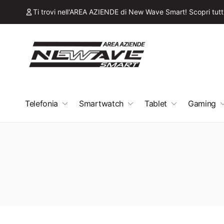
ai
irettamente
Ti trovi nell'AREA AZIENDE di New Wave Smart! Scopri tutti 
i contenuti
Telefonia
Smartwatch
Tablet
Gaming