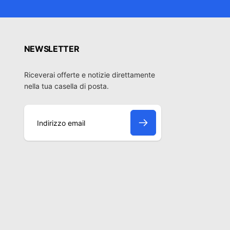
NEWSLETTER
Riceverai offerte e notizie direttamente
nella tua casella di posta.
I
n
d
i
r
i
z