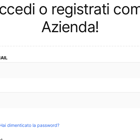
l
ccedi o registrati co
e
Azienda!
z
i
o
n
MAIL
e
:
Hai dimenticato la password?