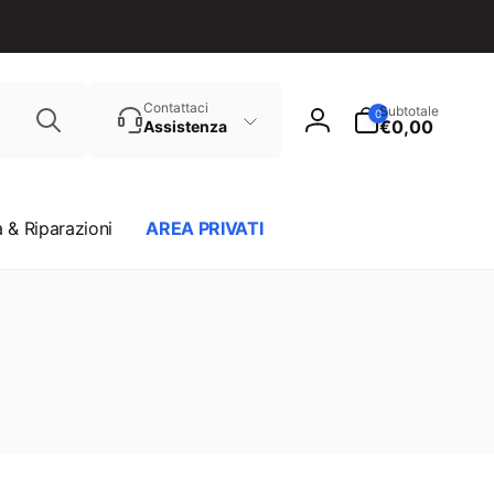
Cerca
0
Contattaci
Subtotale
0
articoli
€0,00
Assistenza
Accedi
 & Riparazioni
AREA PRIVATI