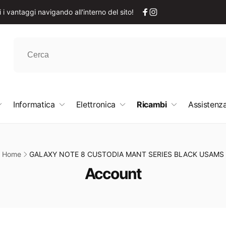
i vantaggi navigando all'interno del sito!
Facebook
Instagram
Informatica
Elettronica
Ricambi
Assistenza
Home
GALAXY NOTE 8 CUSTODIA MANT SERIES BLACK USAMS
C
Account
o
l