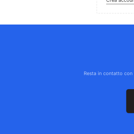
Crea accou
Resta in contatto con 
In
em