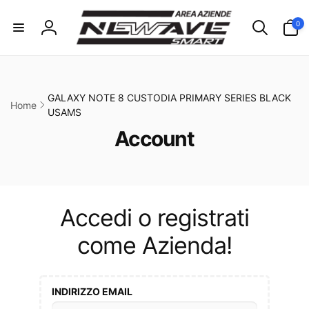
ai
irettamente
0
0
i contenuti
articoli
Accedi
GALAXY NOTE 8 CUSTODIA PRIMARY SERIES BLACK
Home
USAMS
C
Account
o
l
l
Accedi o registrati
e
come Azienda!
z
i
INDIRIZZO EMAIL