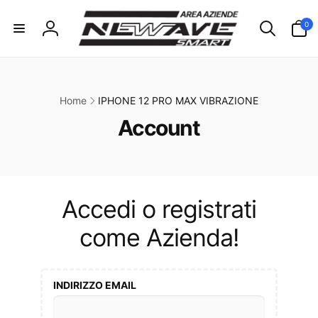
ai
irettamente
0
0
i contenuti
articoli
Accedi
Home
IPHONE 12 PRO MAX VIBRAZIONE
C
Account
o
l
l
Accedi o registrati
e
come Azienda!
z
i
INDIRIZZO EMAIL
o