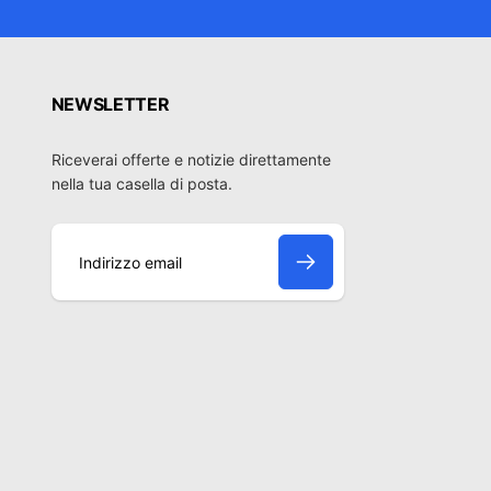
NEWSLETTER
Riceverai offerte e notizie direttamente
nella tua casella di posta.
I
n
d
i
r
i
z