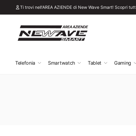
ai
irettamente
Ti trovi nell'AREA AZIENDE di New Wave Smart! Scopri tutti 
i contenuti
Telefonia
Smartwatch
Tablet
Gaming