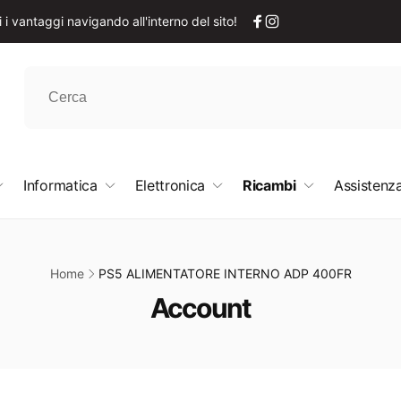
i vantaggi navigando all'interno del sito!
Facebook
Instagram
Informatica
Elettronica
Ricambi
Assistenza
Home
PS5 ALIMENTATORE INTERNO ADP 400FR
C
Account
o
l