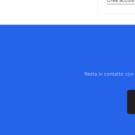
Crea accou
Resta in contatto con 
In
em