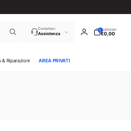
Cerca
0
Contattaci
Subtotale
0
articoli
€0,00
Assistenza
Accedi
 & Riparazioni
AREA PRIVATI