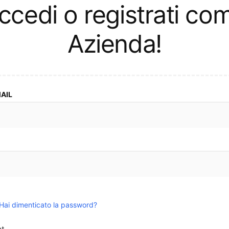
l
ccedi o registrati co
e
Azienda!
z
i
o
n
MAIL
e
:
Hai dimenticato la password?