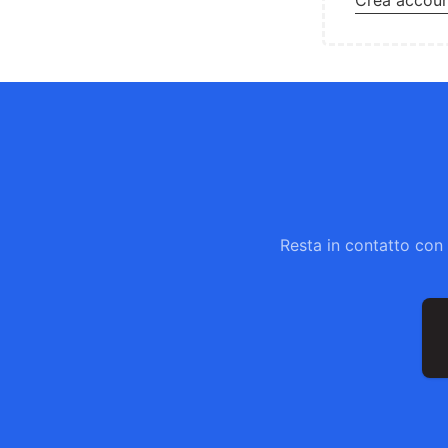
Crea accou
Resta in contatto con 
In
em