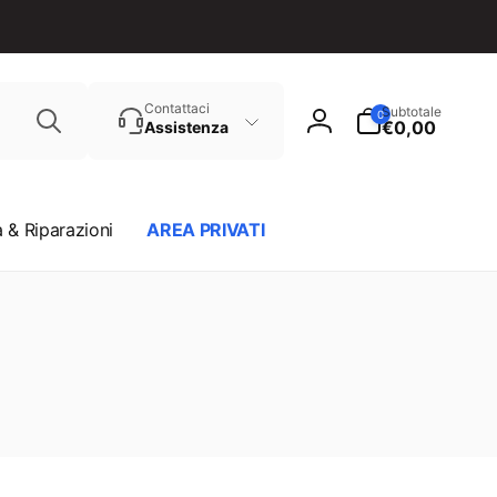
Cerca
0
Contattaci
Subtotale
0
articoli
€0,00
Assistenza
Accedi
 & Riparazioni
AREA PRIVATI