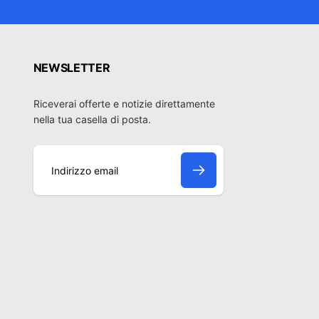
NEWSLETTER
Riceverai offerte e notizie direttamente
nella tua casella di posta.
I
n
d
i
r
i
z