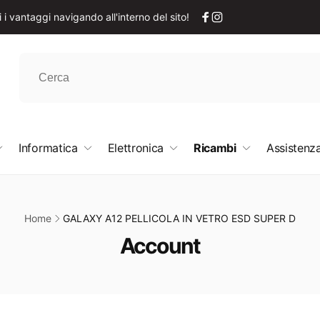
i vantaggi navigando all'interno del sito!
Facebook
Instagram
Informatica
Elettronica
Ricambi
Assistenza
Home
GALAXY A12 PELLICOLA IN VETRO ESD SUPER D
C
Account
o
l