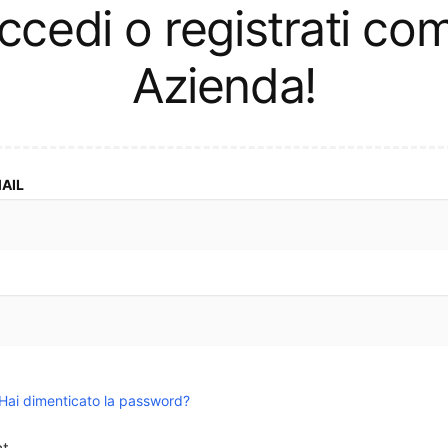
l
ccedi o registrati co
e
Azienda!
z
i
o
n
MAIL
e
:
Hai dimenticato la password?