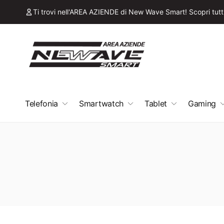
ai
irettamente
Ti trovi nell'AREA AZIENDE di New Wave Smart! Scopri tutti 
i contenuti
Telefonia
Smartwatch
Tablet
Gaming